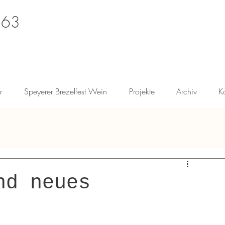
 63
r
Speyerer Brezelfest Wein
Projekte
Archiv
K
nd neues