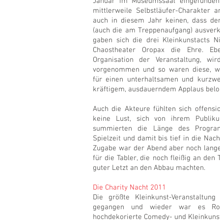
Januar im Museumssaal eingefunden. 
mittlerweile Selbstläufer-Charakter
auch in diesem Jahr keinen, dass der
(auch die am Treppenaufgang) ausverk
gaben sich die drei Kleinkunstacts N
Chaostheater Oropax die Ehre. Eb
Organisation der Veranstaltung, wi
vorgenommen und so waren diese, w
für einen unterhaltsamen und kurzw
kräftigem, ausdauerndem Applaus belo
Auch die Akteure fühlten sich offensi
keine Lust, sich von ihrem Publik
summierten die Länge des Progr
Spielzeit und damit bis tief in die Nach
Zugabe war der Abend aber noch lange
für die Tabler, die noch fleißig an de
guter Letzt an den Abbau machten.
Die Charity Nacht 2011
Die größte Kleinkunst-Veranstaltun
gegangen und wieder war es Rou
hochdekorierte Comedy- und Kleinkunst