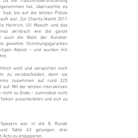
Da die Traditionsveranstaltung
 angenommen hat, überraschte es
 Saal bis auf die letzten Plätze
auft war. Zur Charity-Nacht 2011
ils Heinrich, Uli Masuth und das
enso akribisch wie die ganze
rd auch die Wahl der Künstler
ie gewohnt, Stimmungsgaranten
eiligen Abend – und wurden mit
hnt.
chtlich wohl und verspürten noch
um zu verabschieden, denn sie
amms zusammen auf rund 225
t auf. Mit der letzten interaktiven
 nicht zu Ende – zumindest nicht
n Theken ausschenkten und sich zu
g Speyers war in die 8. Runde
nd Table 63 gelungen, drei
-Acts zu engagieren.