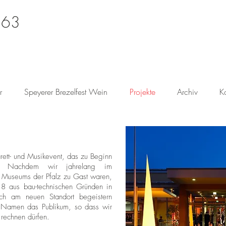
 63
r
Speyerer Brezelfest Wein
Projekte
Archiv
K
rett- und Musikevent, das zu Beginn
et. Nachdem wir jahrelang im
en Museums der Pfalz zu Gast waren,
18 aus bau-technischen Gründen in
ch am neuen Standort begeistern
 Namen das Publikum, so dass wir
g rechnen dürfen.