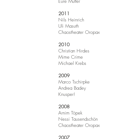
Eure Mütter
2011
Nils Heinrich
Uli Masuth
Chaostheater Oropax
2010
Christian Hirdes
Mime Crime
Michael Krebs
2009
Marco Tschirpke
Andrea Badey
Knusper!
2008
Arnim Töpek
Nessi Tausendschön
Chaostheater Oropax
2007