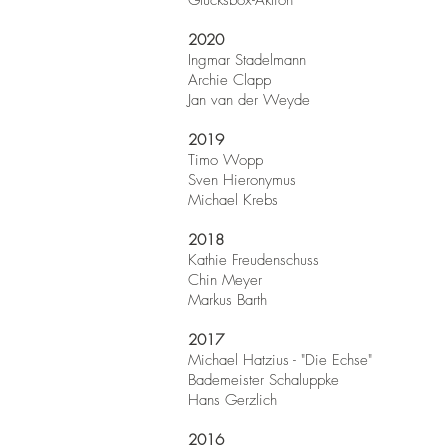
Glücksbox-Aktion
2020
Ingmar Stadelmann
Archie Clapp
Jan van der Weyde
2019
Timo Wopp
Sven Hieronymus
Michael Krebs
2018
Kathie Freudenschuss
Chin Meyer
Markus Barth
2017
Michael Hatzius - "Die Echse"
Bademeister Schaluppke
Hans Gerzlich
2016