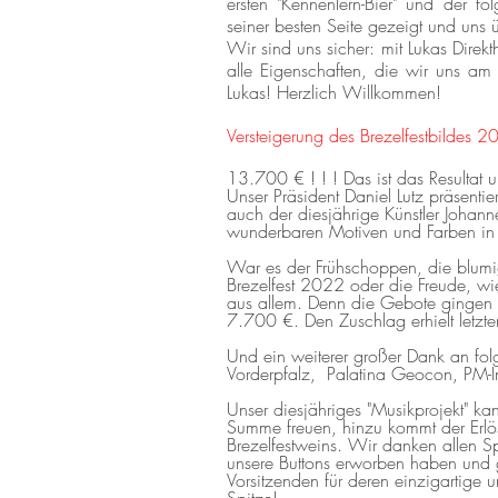
ersten "Kennenlern-Bier" und der fo
seiner besten Seite gezeigt und uns 
Wir sind uns sicher: mit Lukas Direkt
alle Eigenschaften, die wir uns am 
Lukas! Herzlich Willkommen!
Versteigerung des Brezelfestbildes 
13.700 € ! ! ! Das ist das Resultat u
Unser Präsident Daniel Lutz präsentie
auch der diesjährige Künstler Johann
wunderbaren Motiven und Farben in 
War es der Frühschoppen, die blum
Brezelfest 2022 oder die Freude, w
aus allem. Denn die Gebote gingen 
7.700 €. Den Zuschlag erhielt letzte
Und ein weiterer großer Dank an fo
Vorderpfalz, Palatina Geocon, PM-
Unser diesjähriges "Musikprojekt" kan
Summe freuen, hinzu kommt der Erlös
Brezelfestweins. Wir danken allen 
unsere Buttons erworben haben und 
Vorsitzenden für deren einzigartige u