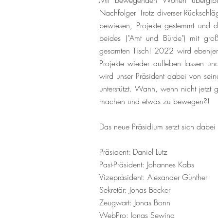
Mit bewegenden Worten übergibt
Nachfolger. Trotz diverser Rückschläg
bewiesen, Projekte gestemmt und de
beides ("Amt und Bürde") mit groß
gesamten Tisch! 2022 wird ebenjener
Projekte wieder aufleben lassen und
wird unser Präsident dabei von sein
unterstützt. Wann, wenn nicht jetzt
machen und etwas zu bewegen?!
Das neue Präsidium setzt sich dabei
Präsident: Daniel Lutz
Past-Präsident: Johannes Kabs
Vizepräsident: Alexander Günther
Sekretär: Jonas Becker
Zeugwart: Jonas Bonn
WebPro: Jonas Sewing