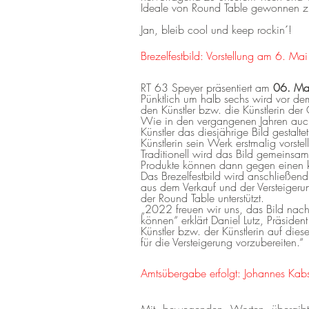
Ideale von Round Table gewonnen 
Jan, bleib cool und keep rockin´!
Brezelfestbild: Vorstellung am 6. Ma
RT 63 Speyer präsentiert am
06. Ma
Pünktlich um halb sechs wird vor de
den Künstler bzw. die Künstlerin der Öf
Wie in den vergangenen Jahren auch,
Künstler das diesjährige Bild gestalt
Künstlerin sein Werk erstmalig vorstel
Traditionell wird das Bild gemeinsam
Produkte können dann gegen einen k
Das Brezelfestbild wird anschließend
aus dem Verkauf und der Versteigeru
der Round Table unterstützt.
„2022 freuen wir uns, das Bild nach 
können“ erklärt Daniel Lutz, Präsid
Künstler bzw. der Künstlerin auf di
für die Versteigerung vorzubereiten.“
Amtsübergabe erfolgt: Johannes Kabs