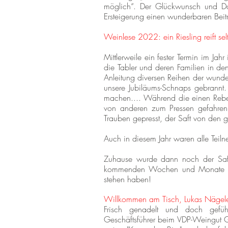
möglich“. Der Glückwunsch und Da
Ersteigerung einen wunderbaren Bei
Weinlese 2022: ein Riesling reift selt
Mittlerweile ein fester Termin im Ja
die Tabler und deren Familien in de
Anleitung diversen Reihen der wunder
unsere Jubiläums-Schnaps gebrannt. 
machen.... Während die einen Rebe u
von anderen zum Pressen gefahren.
Trauben gepresst, der Saft von den gr
Auch in diesem Jahr waren alle Teil
Zuhause wurde dann noch der Saft 
kommenden Wochen und Monate "So
stehen haben!
Willkommen am Tisch, Lukas Nägel
Frisch genadelt und doch gefüh
Geschäftsführer beim VDP-Weingut G