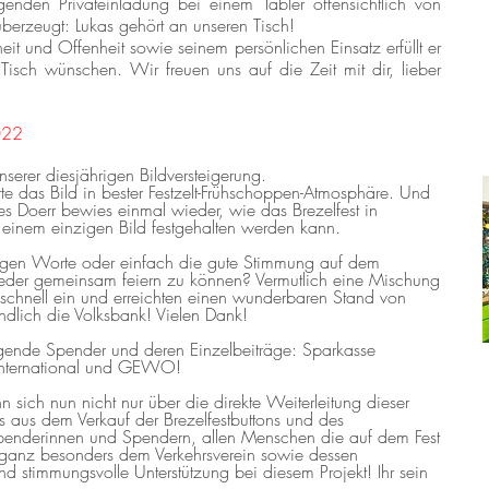
lgenden Privateinladung bei einem Tabler offensichtlich von
überzeugt: Lukas gehört an unseren Tisch!
heit und Offenheit sowie seinem persönlichen Einsatz erfüllt er
Tisch wünschen. Wir freuen uns auf die Zeit mit dir, lieber
2022
nserer diesjährigen Bildversteigerung.
rte das Bild in bester Festzelt-Frühschoppen-Atmosphäre. Und
es Doerr bewies einmal wieder, wie das Brezelfest in
einem einzigen Bild festgehalten werden kann.
igen Worte oder einfach die gute Stimmung auf dem
ieder gemeinsam feiern zu können? Vermutlich eine Mischung
schnell ein und erreichten einen wunderbaren Stand von
ndlich die Volksbank! Vielen Dank!
lgende Spender und deren Einzelbeiträge: Sparkasse
International und GEWO!
n sich nun nicht nur über die direkte Weiterleitung dieser
 aus dem Verkauf der Brezelfestbuttons und des
Spenderinnen und Spendern, allen Menschen die auf dem Fest
ganz besonders dem Verkehrsverein sowie dessen
nd stimmungsvolle Unterstützung bei diesem Projekt! Ihr sein