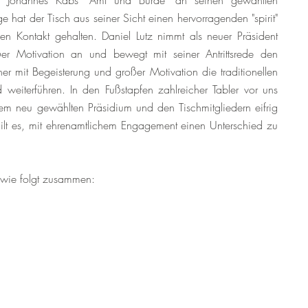
 Johannes Kabs "Amt und Bürde" an seinen gewählten
e hat der Tisch aus seiner Sicht einen hervorragenden "spirit"
n Kontakt gehalten. Daniel Lutz nimmt als neuer Präsident
er Motivation an und bewegt mit seiner Antrittsrede den
 mit Begeisterung und großer Motivation die traditionellen
 weiterführen. In den Fußstapfen zahlreicher Tabler vor uns
em neu gewählten Präsidium und den Tischmitgliedern eifrig
 gilt es, mit ehrenamtlichem Engagement einen Unterschied zu
 wie folgt zusammen: