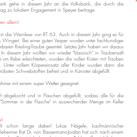
nk gehe in diesem Jahr an die Volksbank, die durch die
trag zu lokalem Engagement in Speyer beitrage.
en allein!
hr ist die Weinlese von RT 63. Auch in diesem Jahr ging es für
n Wingert. Bei einer guten Vesper wurden unter fachkundiger
baren Riesling-Traube geerntet. Letztes Jahr haben wir daraus
In diesem Jahr wollten wir wieder "klassisch" in Traubensaft
m Rebe erleichterten, wurden die vollen Kisten mit Trauben
 Unter vollem Körpereinsatz aller Kinder wurden dann die
öbsten Schwebstoffen befreit und in Kanister abgefüllt.
nehmer mit einem super Wetter gesegnet.
abgekocht und in Flaschen abgefüllt, sodass alle für die
mmer in der Flasche" in ausreichender Menge im Keller
e!
lt schon lange dabei! Lukas Nägele, kaufmännischer
eheimer Rat Dr. von Bassermann-Jordan hat sich nach einem