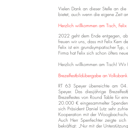
Vielen Dank an dieser Stelle an di
bietet, auch wenn die eigene Zeit am
Herzlich willkommen am Tisch, Felix
2022 geht dem Ende entgegen, abe
freuen wir uns, dass mit Felix Kern 
Felix ist ein grundsympatischer Typ,
Firma hat Felix sich schon öfters neue
Herzlich willkommen am Tisch! Wir 
Brezelfestbildübergabe
an Volksban
RT 63 Speyer überreichte am 04.1
Speyer. Das diesjährige Brezelfe
Brezelfestes von Round Table für ei
20.000 € eingesammelter Spenden a
sich Präsident Daniel Lutz sehr zufr
Kooperation mit der Woogbachschule 
Auch Herr Sperrfechter zeigte sich
bekräftigt: „Nur mit der Unterstützu