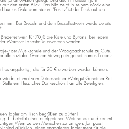
are Charity-Aktion gelegt. Und auch in diesem Jahr
auf den ersten Blick. Das Bild zeigt in seinem Motiv eine
 buntes Gelb dominieren. "Positiv" ist der Blick auf die
estimmt. Bei Brezeln und dem Brezelfestwein wurde bereits
t.
Brezelfestwein für 70 € die Kiste und Buttons! bei jedem
n der Wormser Landstraße erworben werden.
 Projekt der Musikschule und der Woogbachschule zu Gute.
er alle sozialen Grenzen hinweg ein gemeinsames Erlebnis
thos angefertigt, die für 20 € erworben werden können.
r wieder einmal vom Deidesheimer Weingut Geheimer Rat
 Stelle ein Herzliches Dankeschön!! an alle Beteiligten.
neuen Tabler am Tisch begrüßen zu dürfen!
llung. Er betreibt einen erfolgreichen Weinhandel und kommt
ichtigen Wein zu den Menschen zu bringen. Jan passt
r sind glücklich, einen engagierten Tabler mehr für die