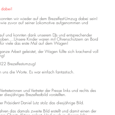
r dabei!
konnten wir wieder auf dem Brezelfest-Umzug dabei sein!
s wie zuvor auf seiner Lokomotive aufgenommen und
auf und konnten dank unserem DJs und entsprechender
roben....Unsere Kinder waren mit Ohrenschützern an Bord
für viele das erste Mal auf dem Wagen!
ganze Arbeit geleistet, der Wagen füllte sich krachend voll
ng!
2022 Brezelfestumzug!
 uns die Worte. Es war einfach fantastisch.
rtreterinnen und Vertreter der Presse links und rechts des
 diesjähriges Brezelfestbild vorstellten.
r Präsident Daniel Lutz stolz das diesjährige Bild.
ahren das damals zweite Bild erstellt und damit einen der