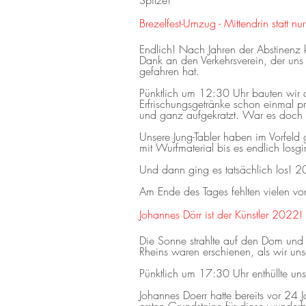
Spitze!
Brezelfest-Umzug - Mittendrin statt nu
Endlich! Nach Jahren der Abstinenz 
Dank an den Verkehrsverein, der un
gefahren hat.
Pünktlich um 12:30 Uhr bauten wir 
Erfrischungsgetränke schon einmal p
und ganz aufgekratzt. War es doch 
Unsere Jung-Tabler haben im Vorfeld 
mit Wurfmaterial bis es endlich losgi
Und dann ging es tatsächlich los! 
Am Ende des Tages fehlten vielen von
Johannes Dörr ist der Künstler 2022!
Die Sonne strahlte auf den Dom und Ve
Rheins waren erschienen, als wir unser
Pünktlich um 17:30 Uhr enthüllte unse
Johannes Doerr hatte bereits vor 24 J