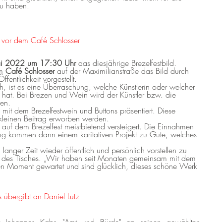
zu haben.
i vor dem Café Schlosser
i 2022 um 17:30 Uhr
das diesjährige Brezelfestbild.
m
Café Schlosser
auf der Maximilianstraße das Bild durch
fentlichkeit vorgestellt.
 ist es eine Überraschung, welche Künstlerin oder welcher
et hat. Bei Brezen und Wein wird der Künstler bzw. die
len.
 mit dem Brezelfestwein und Buttons präsentiert. Diese
leinen Beitrag erworben werden.
 auf dem Brezelfest meistbietend versteigert. Die Einnahmen
ng kommen dann einem karitativen Projekt zu Gute, welches
langer Zeit wieder öffentlich und persönlich vorstellen zu
ent des Tisches. „Wir haben seit Monaten gemeinsam mit dem
esen Moment gewartet und sind glücklich, dieses schöne Werk
 übergibt an Daniel Lutz