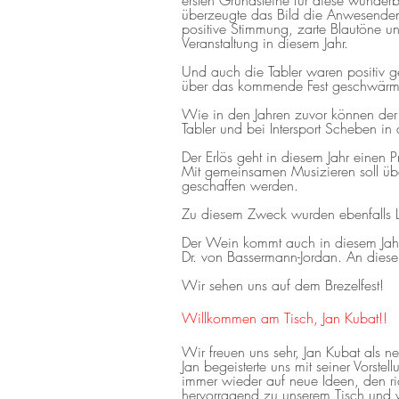
ersten Grundsteine für diese wunderb
überzeugte das Bild die Anwesenden 
positive Stimmung, zarte Blautöne und
Veranstaltung in diesem Jahr.
Und auch die Tabler waren positiv g
über das kommende Fest geschwärm
Wie in den Jahren zuvor können der 
Tabler und bei Intersport Scheben i
Der Erlös geht in diesem Jahr einen
Mit gemeinsamen Musizieren soll üb
geschaffen werden.
Zu diesem Zweck wurden ebenfalls Li
Der Wein kommt auch in diesem Jah
Dr. von Bassermann-Jordan. An dieser
Wir sehen uns auf dem Brezelfest!
Willkommen am Tisch, Jan Kubat!!
Wir freuen uns sehr, Jan Kubat als 
Jan begeisterte uns mit seiner Vorste
immer wieder auf neue Ideen, den r
hervorragend zu unserem Tisch und wi