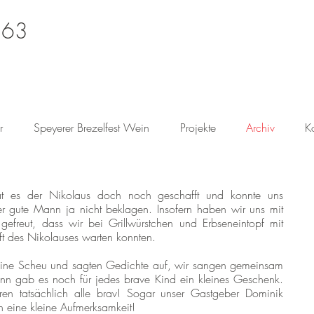
 63
r
Speyerer Brezelfest Wein
Projekte
Archiv
K
hat es der Nikolaus doch noch geschafft und konnte uns
r gute Mann ja nicht beklagen. Insofern haben wir uns mit
gefreut, dass wir bei Grillwürstchen und Erbseneintopf mit
t des Nikolauses warten konnten.
keine Scheu und sagten Gedichte auf, wir sangen gemeinsam
nn gab es noch für jedes brave Kind ein kleines Geschenk.
n tatsächlich alle brav! Sogar unser Gastgeber Dominik
eine kleine Aufmerksamkeit!