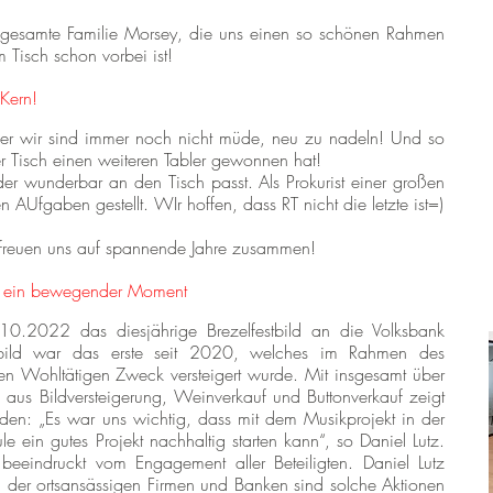
e gesamte Familie Morsey, die uns einen so schönen Rahmen
 Tisch schon vorbei ist!
 Kern!
r wir sind immer noch nicht müde, neu zu nadeln! Und so
der Tisch einen weiteren Tabler gewonnen hat!
 der wunderbar an den Tisch passt. Als Prokurist einer großen
n AUfgaben gestellt. WIr hoffen, dass RT nicht die letzte ist=)
freuen uns auf spannende Jahre zusammen!
k ein bewegender Moment
0.2022 das diesjährige Brezelfestbild an die Volksbank
stbild war das erste seit 2020, welches im Rahmen des
nen Wohltätigen Zweck versteigert wurde. Mit insgesamt über
us Bildversteigerung, Weinverkauf und Buttonverkauf zeigt
ieden: „Es war uns wichtig, dass mit dem Musikprojekt in der
ein gutes Projekt nachhaltig starten kann“, so Daniel Lutz.
 beeindruckt vom Engagement aller Beteiligten. Daniel Lutz
ng der ortsansässigen Firmen und Banken sind solche Aktionen