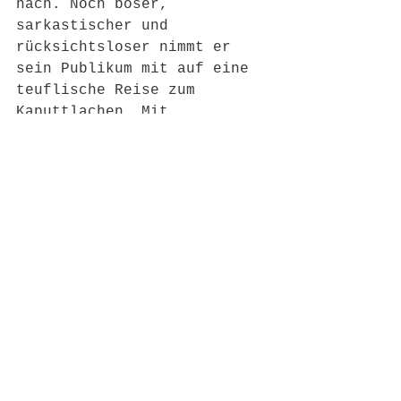
nach. Noch böser, 
sarkastischer und 
rücksichtsloser nimmt er 
sein Publikum mit auf eine 
teuflische Reise zum 
Kaputtlachen. Mit 
provokanten Fragen wie „Ist 
wirklich jeder
Mensch gleich viel wert?“ 
weckt er die dunkelsten 
Humorseiten seines 
Publikums – nichts für 
Zartbesaitete! Auch abseits 
der Bühne ist Samuel ein 
Unikat: Als Battle-Rapper 
"SSYNIC" hat er Kultstatus 
erreicht, und in seinem 
Videopodcast „Gib ma 
Feuer!“ stellt er 